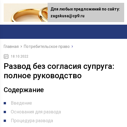
Для любых предложений по сайту:
Для любых предложений по сайту:
[email protected]
zagskusa@cp9.ru
Главная
Потребительское право
18.10.2022
Развод без согласия супруга:
полное руководство
Содержание
Введение
Основания для развода
Процедура развода