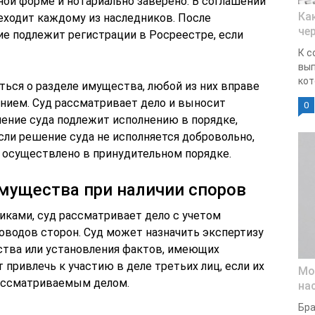
ой форме и нотариально заверено. В соглашении
Ка
еходит каждому из наследников. После
че
ие подлежит регистрации в Росреестре, если
К с
вып
кот
ться о разделе имущества, любой из них вправе
ением. Суд рассматривает дело и выносит
0
ение суда подлежит исполнению в порядке,
если решение суда не исполняется добровольно,
осуществлено в принудительном порядке.
мущества при наличии споров
иками, суд рассматривает дело с учетом
оводов сторон. Суд может назначить экспертизу
ства или установления фактов, имеющих
 привлечь к участию в деле третьих лиц, если их
Мо
рассматриваемым делом.
на
Бра