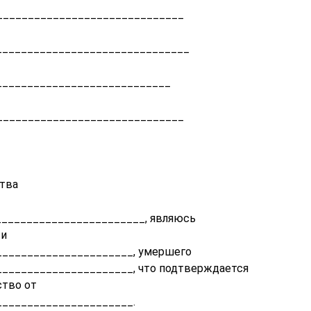
______________________________
_______________________________
____________________________
______________________________
ства
________________________, являюсь
ти
_____________________, умершего
_____________________, что подтверждается
ство от
_____________________.