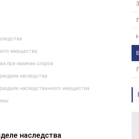
аследства
ного имущества
ва при наличии споров
раздела наследства
 разделе наследственного имущества
лины
зделе наследства