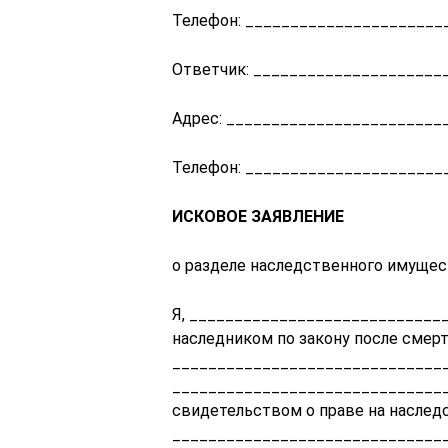
Телефон: ______________________
Ответчик: _____________________
Адрес: ________________________
Телефон: ______________________
ИСКОВОЕ ЗАЯВЛЕНИЕ
о разделе наследственного имуще
Я, ____________________________
наследником по закону после смер
_______________________________
_______________________________
свидетельством о праве на наслед
_______________________________