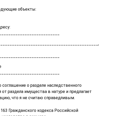
едующие объекты:
ресу:
__________________________
___________________________________________,
__________________________
е
__________________________
 соглашение о разделе наследственного
 от раздела имущества в натуре и предлагает
цию, что я не считаю справедливым.
 1163 Гражданского кодекса Российской