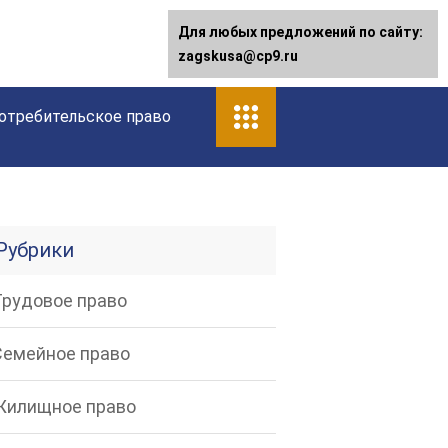
Для любых предложений по сайту:
Для любых предложений по сайту:
[email protected]
zagskusa@cp9.ru
отребительское право
Рубрики
Трудовое право
Семейное право
Жилищное право