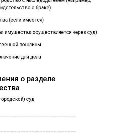
одство с наследодателем (например,
идетельство о браке)
тва (если имеется)
ел имущества осуществляется через суд)
ственной пошлины
начение для дела
ления о разделе
ества
городской) суд
____________________________
____________________________