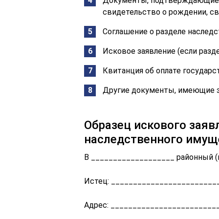
Документы, подтверждающие р
свидетельство о рождении, св
Соглашение о разделе наследс
Исковое заявление (если разд
Квитанция об оплате государ
Другие документы, имеющие з
Образец искового заяв
наследственного имущ
В ___________________ районный (
Истец: ________________________
Адрес: ________________________