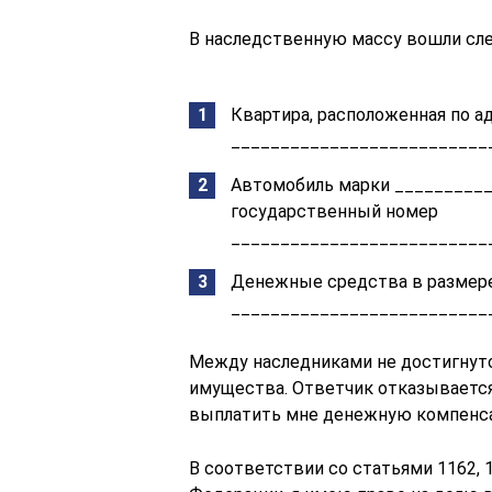
В наследственную массу вошли сл
Квартира, расположенная по ад
__________________________
Автомобиль марки _________
государственный номер
__________________________
Денежные средства в размер
__________________________
Между наследниками не достигнуто
имущества. Ответчик отказывается
выплатить мне денежную компенса
В соответствии со статьями 1162,