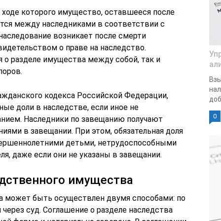
в ходе которого имущество, оставшееся после
ется между наследниками в соответствии с
 наследование возникает после смерти
видетельством о праве на наследство.
Уп
 о разделе имущества между собой, так и
ал
поров.
Взы
нал
ражданского кодекса Российской Федерации,
доб
ные доли в наследстве, если иное не
0
анием. Наследники по завещанию получают
иями в завещании. При этом, обязательная доля
овершеннолетними детьми, нетрудоспособными
ля, даже если они не указаны в завещании.
едственного имущества
а может быть осуществлен двумя способами: по
через суд. Соглашение о разделе наследства