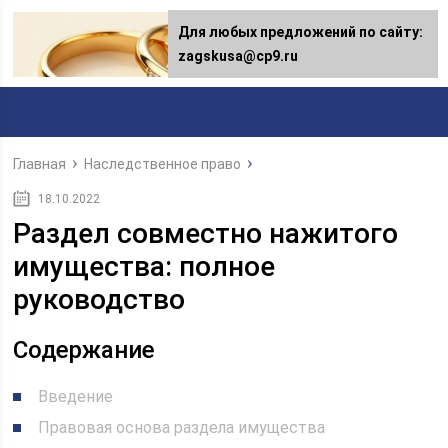
Для любых предложений по сайту:
Для любых предложений по сайту:
[email protected]
zagskusa@cp9.ru
Главная
Наследственное право
18.10.2022
Раздел совместно нажитого
имущества: полное
руководство
Содержание
Введение
Правовая основа раздела имущества