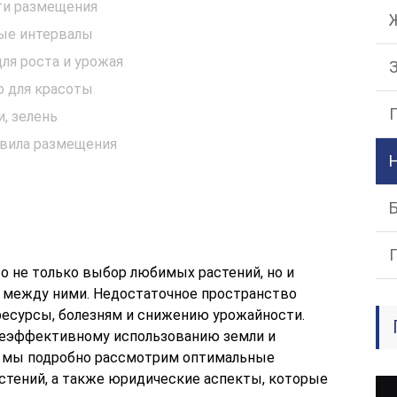
ти размещения
ные интервалы
ля роста и урожая
о для красоты
и, зелень
авила размещения
то не только выбор любимых растений, но и
 между ними. Недостаточное пространство
ресурсы, болезням и снижению урожайности.
неэффективному использованию земли и
е мы подробно рассмотрим оптимальные
астений, а также юридические аспекты, которые