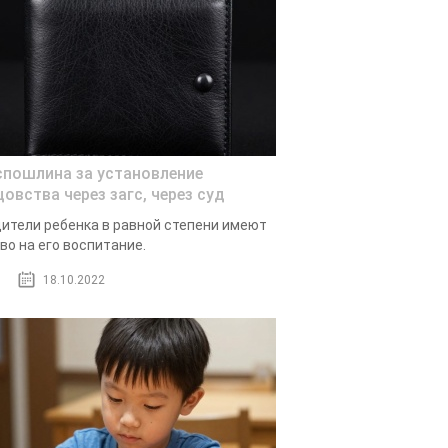
спошлина за установление
цовства через загс, через суд
ители ребенка в равной степени имеют
во на его воспитание.
18.10.2022