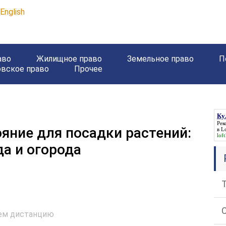
English
аво
Жилищное право
Земельное право
П
овское право
Прочее
Ку
Рек
яние для посадки растений:
в L
lof
да и огорода
аем дистанцию