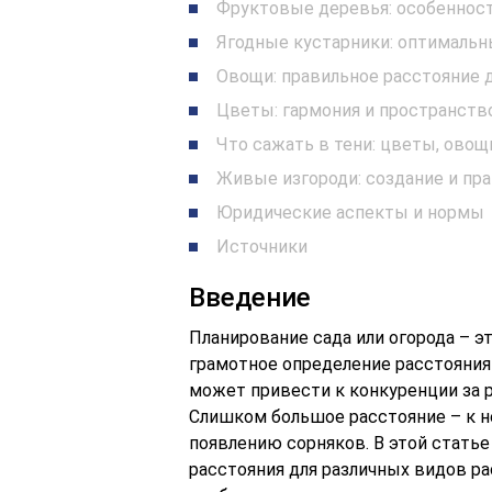
Фруктовые деревья: особеннос
Ягодные кустарники: оптималь
Овощи: правильное расстояние д
Цветы: гармония и пространств
Что сажать в тени: цветы, овощ
Живые изгороди: создание и пр
Юридические аспекты и нормы
Источники
Введение
Планирование сада или огорода – э
грамотное определение расстояния
может привести к конкуренции за 
Слишком большое расстояние – к 
появлению сорняков. В этой стать
расстояния для различных видов р