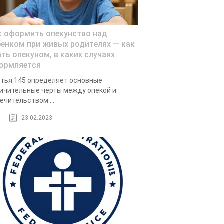
к оформить опекунство над
бенком при живых родителях — как
ать опекуном, в каких случаях
ормляется
тья 145 определяет основные
ичительные черты между опекой и
ечительством:...
23.02.2023