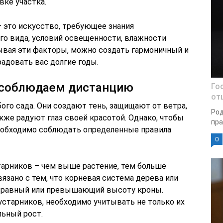
вке участка.
 это искусство, требующее знания
го вида, условий освещенности, влажности
ывая эти факторы, можно создать гармоничный и
адовать вас долгие годы.
: соблюдаем дистанцию
Го
от
ого сада. Они создают тень, защищают от ветра,
Род
кже радуют глаз своей красотой. Однако, чтобы
пра
необходимо соблюдать определенные правила
0
тарников – чем выше растение, тем больше
вязано с тем, что корневая система дерева или
, равный или превышающий высоту кроны.
устарников, необходимо учитывать не только их
льный рост.