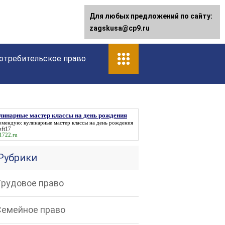
Для любых предложений по сайту:
Для любых предложений по сайту:
[email protected]
zagskusa@cp9.ru
отребительское право
линарные мастер классы на день рождения
омендую:
кулинарные мастер классы на день рождения
oft17
t1722.ru
Рубрики
Трудовое право
Семейное право