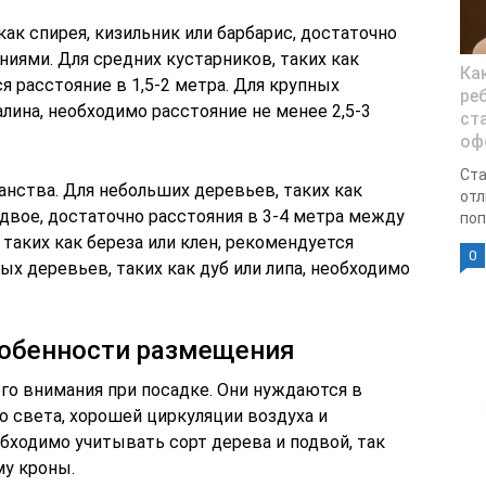
как спирея, кизильник или барбарис, достаточно
ниями. Для средних кустарников, таких как
Ка
я расстояние в 1,5-2 метра. Для крупных
ре
алина, необходимо расстояние не менее 2,5-3
ст
оф
Ста
нства. Для небольших деревьев, таких как
отл
одвое, достаточно расстояния в 3-4 метра между
поп
 таких как береза или клен, рекомендуется
0
ых деревьев, таких как дуб или липа, необходимо
собенности размещения
о внимания при посадке. Они нуждаются в
о света, хорошей циркуляции воздуха и
обходимо учитывать сорт дерева и подвой, так
му кроны.