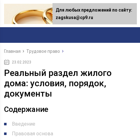
Для любых предложений по сайту:
Для любых предложений по сайту:
[email protected]
zagskusa@cp9.ru
Главная
Трудовое право
23.02.2023
Реальный раздел жилого
дома: условия, порядок,
документы
Содержание
Введение
Правовая основа