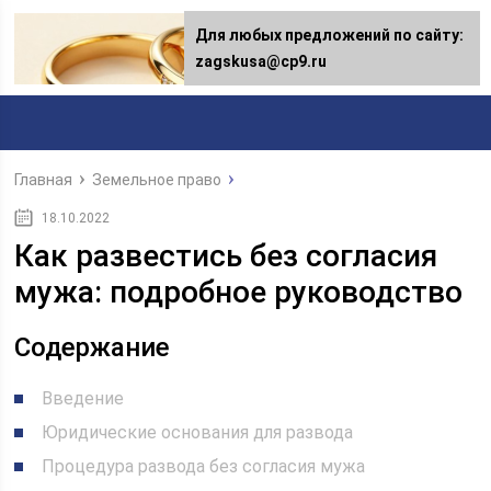
Для любых предложений по сайту:
Для любых предложений по сайту:
[email protected]
zagskusa@cp9.ru
Главная
Земельное право
18.10.2022
Как развестись без согласия
мужа: подробное руководство
Содержание
Введение
Юридические основания для развода
Процедура развода без согласия мужа