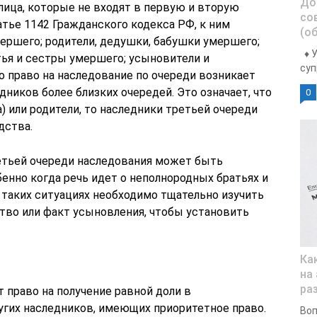
До
лица, которые не входят в первую и вторую
со
атье 1142 Гражданского кодекса РФ, к ним
(о
умершего; родители, дедушки, бабушки умершего;
♦ У
ья и сестры умершего; усыновители и
суп
о право на наследование по очереди возникает
едников более близких очередей. Это означает, что
0
а) или родители, то наследники третьей очереди
дства.
етьей очереди наследования может быть
енно когда речь идет о неполнородных братьях и
 таких ситуациях необходимо тщательно изучить
во или факт усыновления, чтобы установить
Ка
на
ра
 право на получение равной доли в
угих наследников, имеющих приоритетное право.
Воп