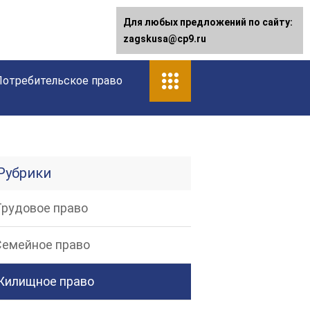
Для любых предложений по сайту:
Для любых предложений по сайту:
[email protected]
zagskusa@cp9.ru
Потребительское право
Рубрики
Трудовое право
Семейное право
Жилищное право