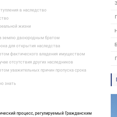
тупления в наследство
ство
 реальной жизни
 на землю двоюродным братом
рока для открытия наследства
четом фактического владения имуществом
учае отсутствия других наследников
четом уважительных причин пропуска срока
о знать
ический процесс, регулируемый Гражданским