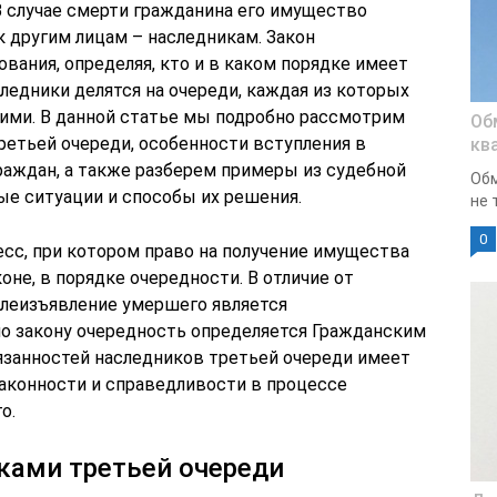
 случае смерти гражданина его имущество
к другим лицам – наследникам. Закон
вания, определяя, кто и в каком порядке имеет
следники делятся на очереди, каждая из которых
ими. В данной статье мы подробно рассмотрим
Об
ретьей очереди, особенности вступления в
кв
раждан, а также разберем примеры из судебной
Обм
е ситуации и способы их решения.
не 
0
есс, при котором право на получение имущества
оне, в порядке очередности. В отличие от
олеизъявление умершего является
о закону очередность определяется Гражданским
язанностей наследников третьей очереди имеет
законности и справедливости в процессе
о.
ками третьей очереди