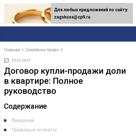
Для любых предложений по сайту:
Для любых предложений по сайту:
[email protected]
zagskusa@cp9.ru
Главная
Семейное право
23.02.2023
Договор купли-продажи доли
в квартире: Полное
руководство
Содержание
Введение
Правовые аспекты